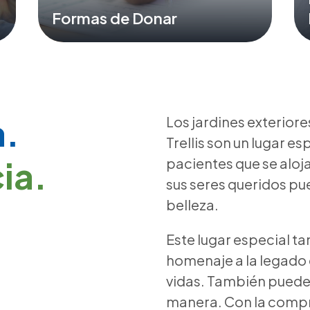
Formas de Donar
a.
Los jardines exteriore
Trellis son un lugar es
ia.
pacientes que se aloja
sus seres queridos pu
belleza.
Este lugar especial t
homenaje a la legado 
vidas. También puede 
manera. Con la compra