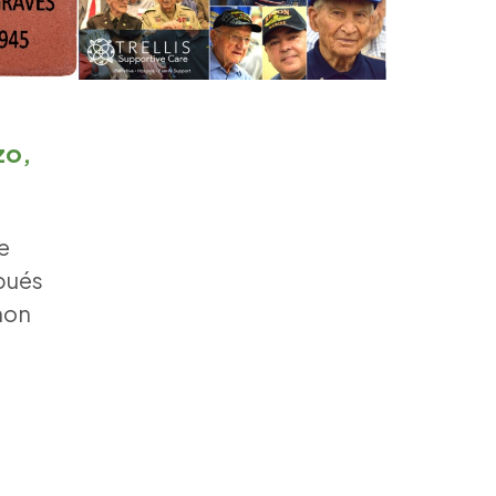
zo,
ce
pués
non