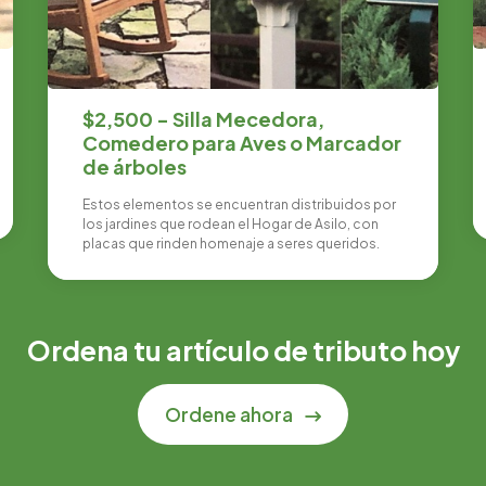
$2,500 - Silla Mecedora,
Comedero para Aves o Marcador
de árboles
Estos elementos se encuentran distribuidos por
los jardines que rodean el Hogar de Asilo, con
placas que rinden homenaje a seres queridos.
Ordena tu artículo de tributo hoy
Ordene ahora