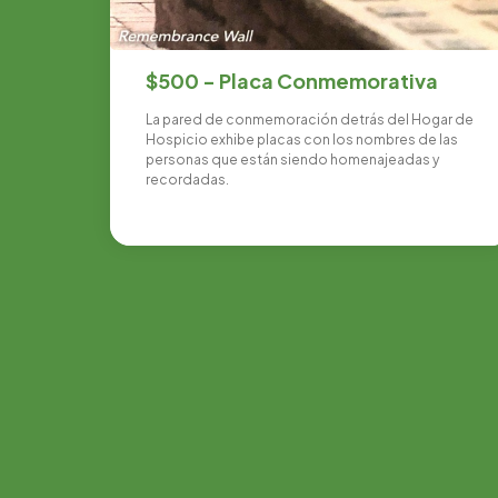
$500 - Placa Conmemorativa
La pared de conmemoración detrás del Hogar de
Hospicio exhibe placas con los nombres de las
personas que están siendo homenajeadas y
recordadas.