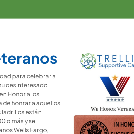
eteranos
dad para celebrar a
 su desinteresado
en Honor a los
a de honrar a aquellos
 ladrillos están
0 o más y se
anos Wells Fargo,