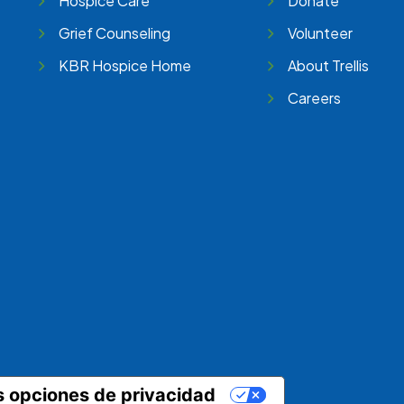
Hospice Care
Donate
Grief Counseling
Volunteer
KBR Hospice Home
About Trellis
Careers
e
stagram
s opciones de privacidad