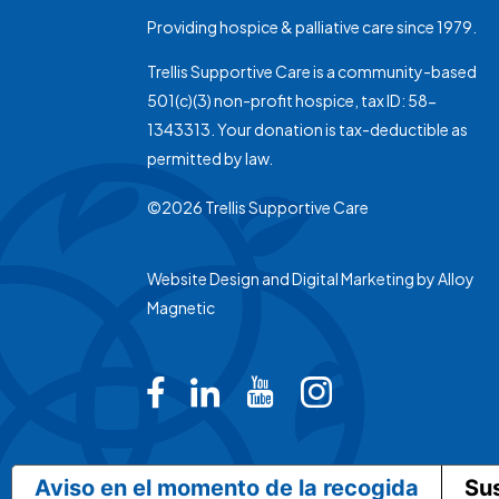
Providing hospice & palliative care since 1979.
Trellis Supportive Care is a community-based
501(c)(3) non-profit hospice, tax ID: 58-
1343313. Your donation is tax-deductible as
permitted by law.
©2026 Trellis Supportive Care
Website Design and Digital Marketing by
Alloy
Magnetic
Trellis on Facebook
Trellis on LinkedIn
Trellis on Youtub
Trellis on In
Aviso en el momento de la recogida
Su