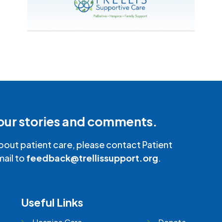
our stories and comments.
bout patient care, please contact Patient
mail to
feedback@trellissupport.org
.
Useful Links