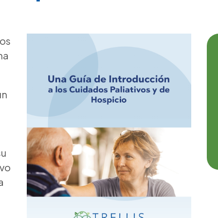
los
na
un
su
ivo
a